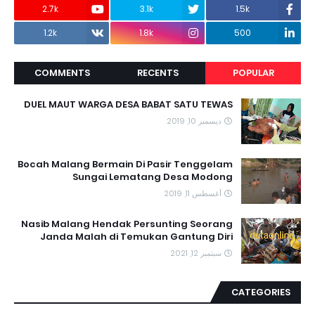
2.7k
3.1k
1.5k
1.2k
1.8k
500
COMMENTS
RECENTS
POPULAR
DUEL MAUT WARGA DESA BABAT SATU TEWAS
ديسمبر 10, 2019
Bocah Malang Bermain Di Pasir Tenggelam
Sungai Lematang Desa Modong
أغسطس 11, 2019
Nasib Malang Hendak Persunting Seorang
Janda Malah di Temukan Gantung Diri
سبتمبر 12, 2021
CATEGORIES