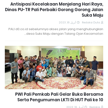
Antisipasi Kecelakaan Menjelang Hari Raya,
Dinas PU-TR Pali Perbaiki Gorong Gorong Jalan
Suka Maju
أبريل 16, 2023
Redaksi Duta
PALI d0.co.id sebelumnya akses jalan yang menghubungkan
desa Suks Maju dengan Talang Ojan Kecamatan…
PWI Pali Pemkab Pali Gelar Buka Bersama
Serta Pengumuman LKTI Di HUT Pali ke 10
أبريل 16, 2023
Redaksi