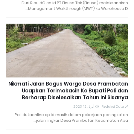
Duri Riau dO.co.id PT Elnusa Tbk (Elnusa) melaksanakan
Management Walkthrough (MWT) ke Warehouse D…
Nikmati Jalan Bagus Warga Desa Prambatan
Ucapkan Terimakasih Ke Bupati Pali dan
Berharap Diselesaikan Tahun ini Sisanya
أبريل 12, 2023
Redaksi Duta
Pali dutaonline.cp.id masih dalam pekerjaan peningkatan
jalan lingkar Desa Prambatan Kecamatan Aba…