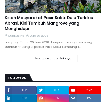
Kisah Masyarakat Pasir Sakti: Dulu Terkikis
Abrasi, Kini Tumbuh Mangrove yang
Menghidupi
DutaOnline
Juni 26, 2026
Lampung Timur, 26 Juni 2026 Hamparan mangrove yang
tumbuh rindang di pesisir Pasir Sakti, Lampung T…
Muat postingan lainnya
FOLLOW US
1.5k
3.1k
2.7k
500
1.8k
1.2k