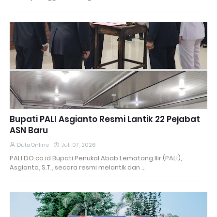
Bupati PALI Asgianto Resmi Lantik 22 Pejabat
ASN Baru
DutaOnline
Juli 07, 2026
PALI DO.co.id Bupati Penukal Abab Lematang Ilir (PALI),
Asgianto, S.T., secara resmi melantik dan …