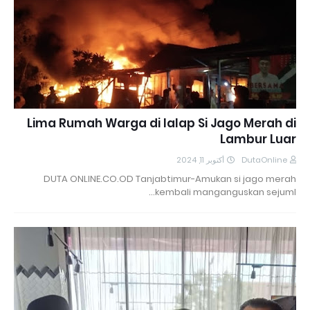
Lima Rumah Warga di lalap Si Jago Merah di
Lambur Luar
أكتوبر 11, 2024
DutaOnline
DUTA ONLINE.CO.OD Tanjabtimur-Amukan si jago merah
kembali manganguskan sejuml…