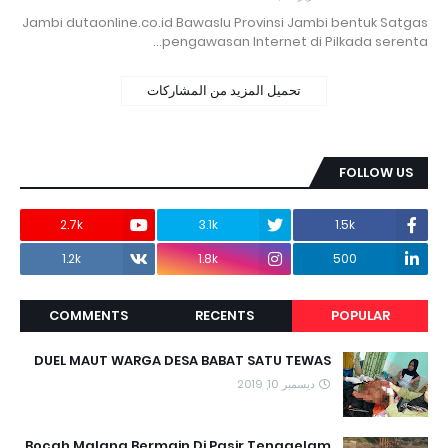
Jambi dutaonline.co.id Bawaslu Provinsi Jambi bentuk Satgas
pengawasan Internet di Pilkada serenta…
تحميل المزيد من المشاركات
FOLLOW US
2.7k
3.1k
1.5k
1.2k
1.8k
500
COMMENTS
RECENTS
POPULAR
DUEL MAUT WARGA DESA BABAT SATU TEWAS
ديسمبر 10, 2019
Bocah Malang Bermain Di Pasir Tenggelam