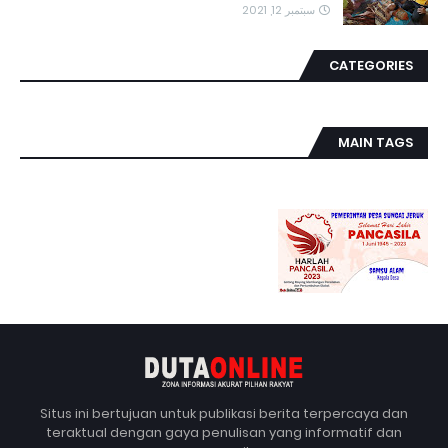
سبتمبر 12, 2021
CATEGORIES
MAIN TAGS
Situs ini bertujuan untuk publikasi berita terpercaya dan
teraktual dengan gaya penulisan yang informatif dan