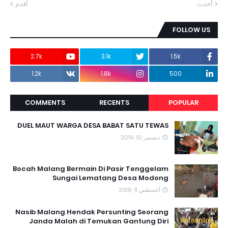
أحدث
أقدم
FOLLOW US
2.7k
3.1k
1.5k
1.2k
1.8k
500
COMMENTS
RECENTS
POPULAR
DUEL MAUT WARGA DESA BABAT SATU TEWAS
ديسمبر 10, 2019
Bocah Malang Bermain Di Pasir Tenggelam
Sungai Lematang Desa Modong
أغسطس 11, 2019
Nasib Malang Hendak Persunting Seorang
Janda Malah di Temukan Gantung Diri