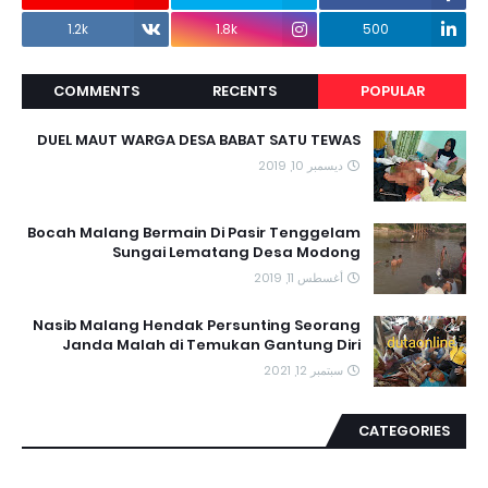
1.2k
1.8k
500
COMMENTS
RECENTS
POPULAR
DUEL MAUT WARGA DESA BABAT SATU TEWAS
ديسمبر 10, 2019
Bocah Malang Bermain Di Pasir Tenggelam
Sungai Lematang Desa Modong
أغسطس 11, 2019
Nasib Malang Hendak Persunting Seorang
Janda Malah di Temukan Gantung Diri
سبتمبر 12, 2021
CATEGORIES