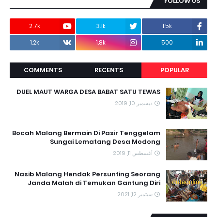
FOLLOW US
2.7k
3.1k
1.5k
1.2k
1.8k
500
COMMENTS
RECENTS
POPULAR
DUEL MAUT WARGA DESA BABAT SATU TEWAS
ديسمبر 10, 2019
Bocah Malang Bermain Di Pasir Tenggelam
Sungai Lematang Desa Modong
أغسطس 11, 2019
Nasib Malang Hendak Persunting Seorang
Janda Malah di Temukan Gantung Diri
سبتمبر 12, 2021