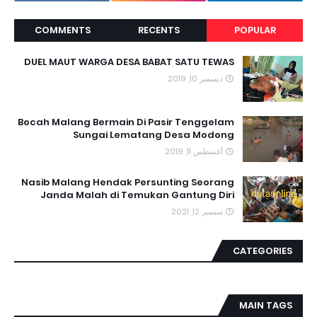
COMMENTS
RECENTS
POPULAR
DUEL MAUT WARGA DESA BABAT SATU TEWAS
ديسمبر 10, 2019
Bocah Malang Bermain Di Pasir Tenggelam
Sungai Lematang Desa Modong
أغسطس 11, 2019
Nasib Malang Hendak Persunting Seorang
Janda Malah di Temukan Gantung Diri
سبتمبر 12, 2021
CATEGORIES
MAIN TAGS