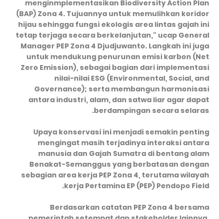
menginmplementasikan Biodiversity Action Plan
(BAP) Zona 4. Tujuannya untuk memulihkan koridor
hijau sehingga fungsi ekologis area lintas gajah ini
tetap terjaga secara berkelanjutan," ucap General
Manager PEP Zona 4 Djudjuwanto. Langkah ini juga
untuk mendukung penurunan emisi karbon (Net
Zero Emission), sebagai bagian dari implementasi
nilai-nilai ESG (Environmental, Social, and
Governance); serta membangun harmonisasi
antara industri, alam, dan satwa liar agar dapat
berdampingan secara selaras.
Upaya konservasi ini menjadi semakin penting
mengingat masih terjadinya interaksi antara
manusia dan Gajah Sumatra di bentang alam
Benakat-Semanggus yang berbatasan dengan
sebagian area kerja PEP Zona 4, terutama wilayah
kerja Pertamina EP (PEP) Pendopo Field.
Berdasarkan catatan PEP Zona 4 bersama
pemerintah setempat dan stakeholder lainnya,