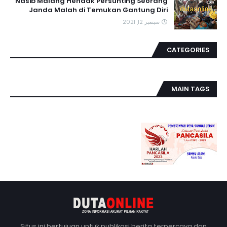
Nasib Malang Hendak Persunting Seorang
Janda Malah di Temukan Gantung Diri
سبتمبر 12, 2021
CATEGORIES
MAIN TAGS
Situs ini bertujuan untuk publikasi berita terpercaya dan