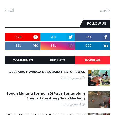
أحدث
أقدم
FOLLOW US
2.7k
3.1k
1.5k
1.2k
1.8k
500
COMMENTS
RECENTS
POPULAR
DUEL MAUT WARGA DESA BABAT SATU TEWAS
ديسمبر 10, 2019
Bocah Malang Bermain Di Pasir Tenggelam
Sungai Lematang Desa Modong
أغسطس 11, 2019