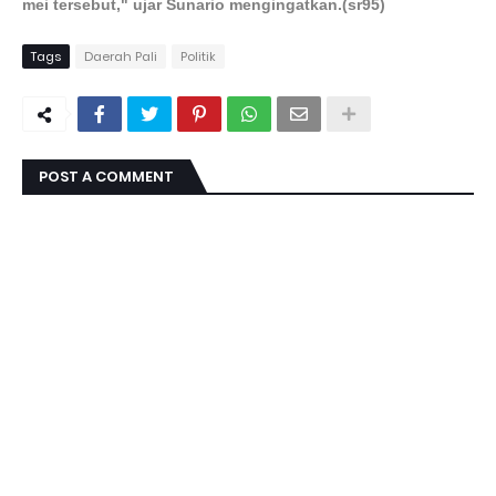
mei tersebut," ujar Sunario mengingatkan.(sr95)
Tags
Daerah Pali
Politik
POST A COMMENT