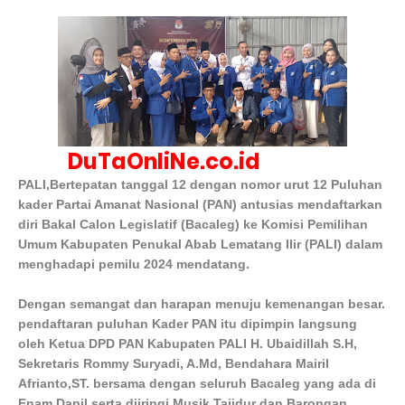
DuTaOnliNe.co.id
PALI,Bertepatan tanggal 12 dengan nomor urut 12 Puluhan
kader Partai Amanat Nasional (PAN) antusias mendaftarkan
diri Bakal Calon Legislatif (Bacaleg) ke Komisi Pemilihan
Umum Kabupaten Penukal Abab Lematang Ilir (PALI) dalam
menghadapi pemilu 2024 mendatang.
Dengan semangat dan harapan menuju kemenangan besar.
pendaftaran puluhan Kader PAN itu dipimpin langsung
oleh Ketua DPD PAN Kabupaten PALI H. Ubaidillah S.H,
Sekretaris Rommy Suryadi, A.Md, Bendahara Mairil
Afrianto,ST. bersama dengan seluruh Bacaleg yang ada di
Enam Dapil serta diiringi Musik Tajidur dan Barongan.