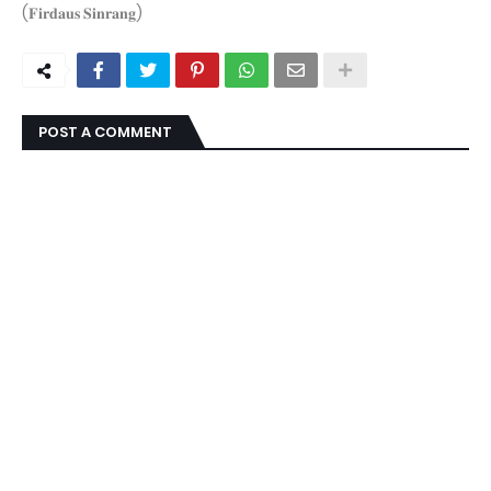
(𝐅𝐢𝐫𝐝𝐚𝐮𝐬 𝐒𝐢𝐧𝐫𝐚𝐧𝐠)
POST A COMMENT