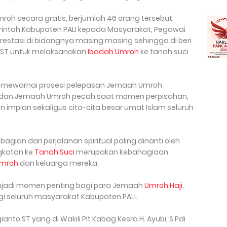
oh secara gratis, berjumlah 46 orang tersebut,
intah Kabupaten PALI kepada Masyarakat, Pegawai
prestasi di bidangnya masing masing sehingga di beri
o ST untuk melaksanakan
Ibadah Umroh
ke tanah suci
 mewarnai prosesi pelepasan Jemaah Umroh
ga dan Jemaah Umroh pecah saat momen perpisahan,
mpian sekaligus cita-cita besar umat Islam seluruh
agian dari perjalanan spiritual paling dinanti oleh
gkatan ke
Tanah Suci
merupakan kebahagiaan
Umroh
dan keluarga mereka.
enjadi momen penting bagi para Jemaah
Umroh Haji
,
i seluruh masyarakat Kabupaten PALI.
to ST yang di Wakili Plt Kabag Kesra H. Ayubi, S.Pdi