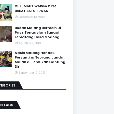
DUEL MAUT WARGA DESA
BABAT SATU TEWAS
Desember 10, 2019
Bocah Malang Bermain Di
Pasir Tenggelam Sungai
Lematang Desa Modong
Agustus 11, 2019
Nasib Malang Hendak
Persunting Seorang Janda
Malah di Temukan Gantung
Diri
September 12, 2021
TEGORIES
IN TAGS