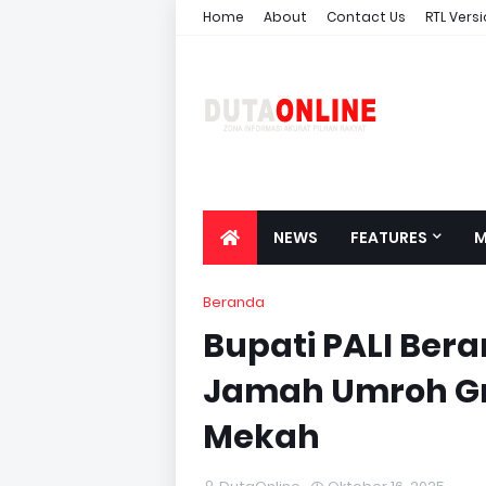
Home
About
Contact Us
RTL Vers
NEWS
FEATURES
M
Beranda
Bupati PALI Ber
Jamah Umroh Gr
Mekah