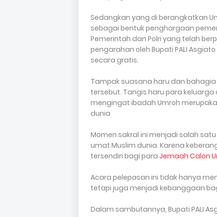
Sedangkan yang di berangkatkan Umr
sebagai bentuk penghargaan pemer
Pemerintah dan Polri yang telah ber
pengarahan oleh Bupati PALI Asgiat
secara gratis.
Tampak suasana haru dan bahagia
tersebut. Tangis haru para keluar
mengingat ibadah Umroh merupakan i
dunia
Momen sakral ini menjadi salah satu b
umat Muslim dunia. Karena keberan
tersendiri bagi para
Jemaah Calon 
Acara pelepasan ini tidak hanya m
tetapi juga menjadi kebanggaan bag
Dalam sambutannya, Bupati PALI Asgian