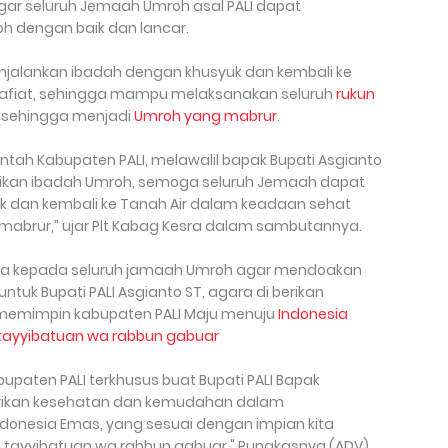
ar seluruh Jemaah Umroh asal PALI dapat
h dengan baik dan lancar.
jalankan ibadah dengan khusyuk dan kembali ke
lafiat, sehingga mampu melaksanakan seluruh
rukun
 sehingga menjadi
Umroh yang mabrur
.
ntah Kabupaten PALI, melawalil bapak Bupati Asgianto
kan ibadah Umroh, semoga seluruh Jemaah dapat
 dan kembali ke Tanah Air dalam keadaan sehat
 mabrur,” ujar Plt Kabag Kesra dalam sambutannya.
nta kepada seluruh jamaah Umroh agar mendoakan
tuk Bupati PALI Asgianto ST, agara di berikan
emimpin kabupaten PALI Maju menuju
Indonesia
tayyibatuan wa rabbun gabuar
paten PALI terkhusus buat Bupati PALI Bapak
berikan kesehatan dan kemudahan dalam
donesia Emas, yang sesuai dengan impian kita
 tayyibatuan wa rabbun gabuar." Pungkasnya (ADV)