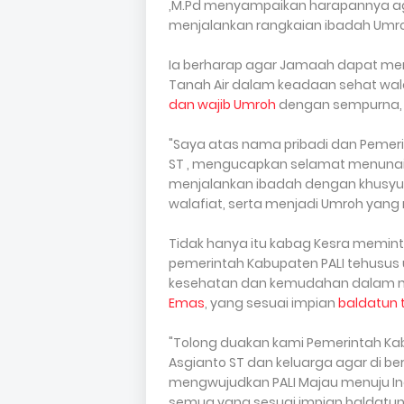
,M.Pd menyampaikan harapannya ag
menjalankan rangkaian ibadah Umro
Ia berharap agar Jamaah dapat men
Tanah Air dalam keadaan sehat wa
dan wajib Umroh
dengan sempurna,
"Saya atas nama pribadi dan Pemeri
ST , mengucapkan selamat menunai
menjalankan ibadah dengan khusyuk
walafiat, serta menjadi Umroh yang
Tidak hanya itu kabag Kesra memi
pemerintah Kabupaten PALI tehusus un
kesehatan dan kemudahan dalam m
Emas
, yang sesuai impian
baldatun 
"Tolong duakan kami Pemerintah Kabu
Asgianto ST dan keluarga agar di 
mengwujudkan PALI Majau menuju In
semua yang sesuai impian baldatun