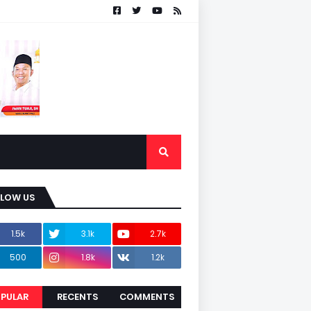
LLOW US
1.5k
3.1k
2.7k
500
1.8k
1.2k
PULAR
RECENTS
COMMENTS