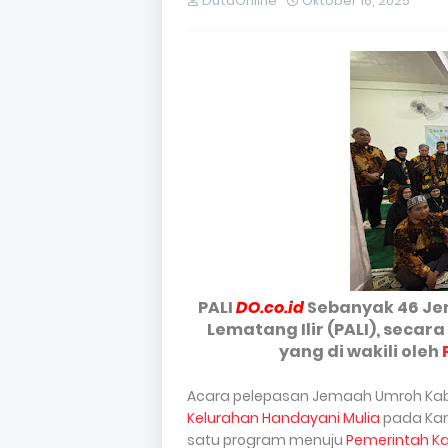
DutaOnline
Oktober 16, 2025
PALI
DO.co.id
Sebanyak 46 Je
Lematang Ilir (PALI), secara
yang di wakili oleh
Acara pelepasan Jemaah Umroh Kabu
Kelurahan Handayani Mulia
pada Kami
satu program menuju
Pemerintah Ka