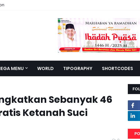
ion
EGA MENU
WORLD
TIPOGRAPHY
SHORTCODES
FO
angkatkan Sebanyak 46
atis Ketanah Suci
PO