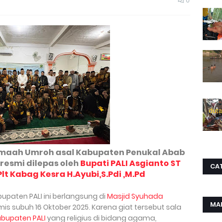
0
maah Umroh asal Kabupaten Penukal Abab
 resmi dilepas oleh
Bupati PALI Asgianto ST
CA
Plt Kabag Kesra H.Ayubi,S.Pdi ,M.Pd
paten PALI ini berlangsung di
Masjid Syuhada
MA
s subuh 16 Oktober 2025. Karena giat tersebut sala
bupaten PALI
yang religius di bidang agama,