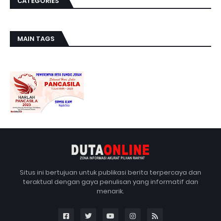
CATEGORIES
MAIN TAGS
Situs ini bertujuan untuk publikasi berita terpercaya dan
teraktual dengan gaya penulisan yang informatif dan
menarik.