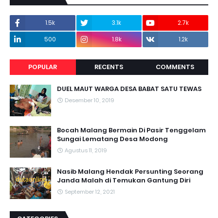
1.5k
3.1k
2.7k
500
1.8k
1.2k
POPULAR
RECENTS
COMMENTS
DUEL MAUT WARGA DESA BABAT SATU TEWAS
Desember 10, 2019
Bocah Malang Bermain Di Pasir Tenggelam
Sungai Lematang Desa Modong
Agustus 11, 2019
Nasib Malang Hendak Persunting Seorang
Janda Malah di Temukan Gantung Diri
September 12, 2021