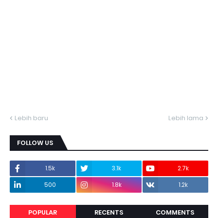
Lebih baru
Lebih lama
FOLLOW US
1.5k
3.1k
2.7k
500
1.8k
1.2k
POPULAR
RECENTS
COMMENTS