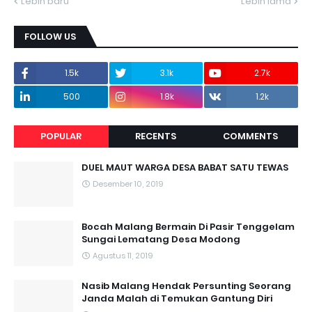
Lebih baru
Lebih lama
FOLLOW US
1.5k
3.1k
2.7k
500
1.8k
1.2k
POPULAR
RECENTS
COMMENTS
DUEL MAUT WARGA DESA BABAT SATU TEWAS
Desember 10, 2019
Bocah Malang Bermain Di Pasir Tenggelam
Sungai Lematang Desa Modong
Agustus 11, 2019
Nasib Malang Hendak Persunting Seorang
Janda Malah di Temukan Gantung Diri