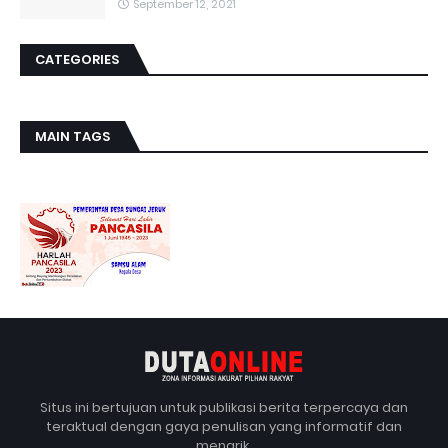
September 12, 2021
CATEGORIES
MAIN TAGS
Situs ini bertujuan untuk publikasi berita terpercaya dan
teraktual dengan gaya penulisan yang informatif dan
menarik.