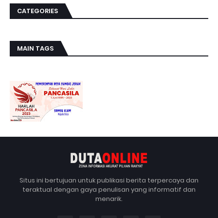
CATEGORIES
MAIN TAGS
Situs ini bertujuan untuk publikasi berita terpercaya dan
teraktual dengan gaya penulisan yang informatif dan
menarik.