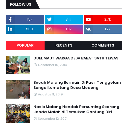
FOLLOW US
1.5k
3.1k
2.7k
500
1.8k
1.2k
POPULAR
RECENTS
COMMENTS
DUEL MAUT WARGA DESA BABAT SATU TEWAS
Desember 10, 2019
Bocah Malang Bermain Di Pasir Tenggelam
Sungai Lematang Desa Modong
Agustus 11, 2019
Nasib Malang Hendak Persunting Seorang
Janda Malah di Temukan Gantung Diri
September 12, 2021