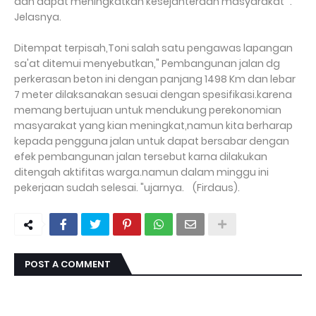
dan dapat meningkatkan kesejahteraan masyarakat ".
Jelasnya.
Ditempat terpisah,Toni salah satu pengawas lapangan
sa'at ditemui menyebutkan," Pembangunan jalan dg
perkerasan beton ini dengan panjang 1498 Km dan lebar
7 meter dilaksanakan sesuai dengan spesifikasi.karena
memang bertujuan untuk mendukung perekonomian
masyarakat yang kian meningkat,namun kita berharap
kepada pengguna jalan untuk dapat bersabar dengan
efek pembangunan jalan tersebut karna dilakukan
ditengah aktifitas warga.namun dalam minggu ini
pekerjaan sudah selesai. "ujarnya. (Firdaus).
POST A COMMENT