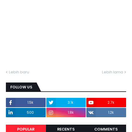
Lebih baru
Lebih lama
FOLLOW US
1.5k
3.1k
2.7k
500
1.8k
1.2k
POPULAR
RECENTS
COMMENTS