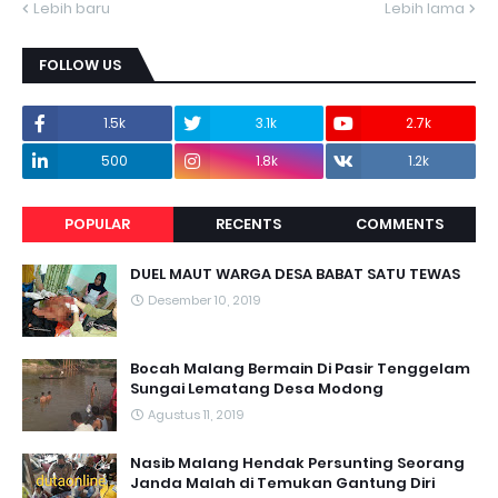
Lebih baru
Lebih lama
FOLLOW US
1.5k
3.1k
2.7k
500
1.8k
1.2k
POPULAR
RECENTS
COMMENTS
DUEL MAUT WARGA DESA BABAT SATU TEWAS
Desember 10, 2019
Bocah Malang Bermain Di Pasir Tenggelam
Sungai Lematang Desa Modong
Agustus 11, 2019
Nasib Malang Hendak Persunting Seorang
Janda Malah di Temukan Gantung Diri